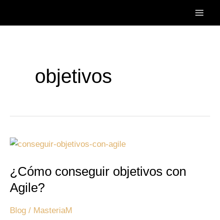
Ir
Main
al
Men
contenido
objetivos
¿Cómo
conseguir
¿Cómo conseguir objetivos con
objetivos
con
Agile?
Agile?
Blog
/
MasteriaM