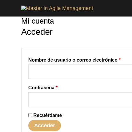
Ir
Obligatorio
Oblig
al
Mi cuenta
contenido
Acceder
Nombre de usuario o correo electrónico
*
Contraseña
*
Recuérdame
Acceder