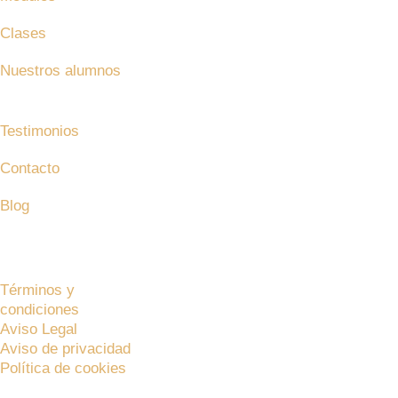
Clases
Nuestros alumnos
¿Quiénes somos?
Testimonios
Contacto
Blog
Bolsa de trabajo
Master In Agile Management© 2024 – Todos los derechos r
Términos y
condiciones
Aviso Legal
Aviso de privacidad
Política de cookies