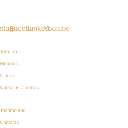
Síguenos en nuestras redes
nstagram
Facebook
Linkedin
Youtube
MAM
Temario
Módulos
Clases
Nuestros alumnos
¿Quiénes somos?
Testimonios
Contacto