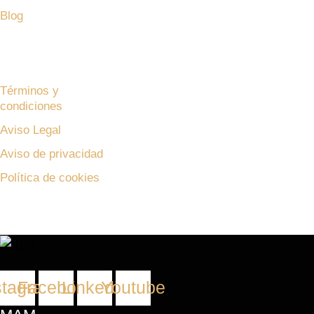
Blog
Bolsa de trabajo
Master In Agile Management© 2024 – Todos los derechos r
Términos y
condiciones
Aviso Legal
Aviso de privacidad
Política de cookies
stagram
Facebook
Linkedin
Youtube