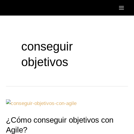
Ir
Main
al
Men
contenido
conseguir
objetivos
¿Cómo
conseguir
¿Cómo conseguir objetivos con
objetivos
con
Agile?