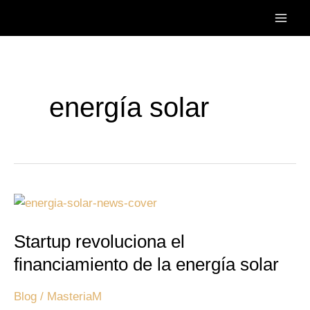
Ir
Main
al
Men
contenido
energía solar
Startup
revoluciona
Startup revoluciona el
el
financiamiento
financiamiento de la energía solar
de
Blog
/
MasteriaM
la