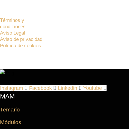
Bolsa de trabajo
Master In Agile Management© 2024 – Todos los derechos r
Términos y
condiciones
Aviso Legal
Aviso de privacidad
Política de cookies
Instagram
Facebook
Linkedin
Youtube
MAM
Temario
Módulos