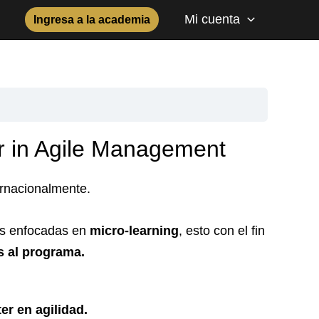
Mi cuenta
Ingresa a la academia
er in Agile Management
ernacionalmente.
das enfocadas en
micro-learning
, esto con el fin
s al programa.
er en agilidad.