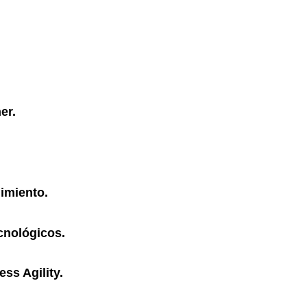
er.
imiento.
cnológicos.
ess Agility.