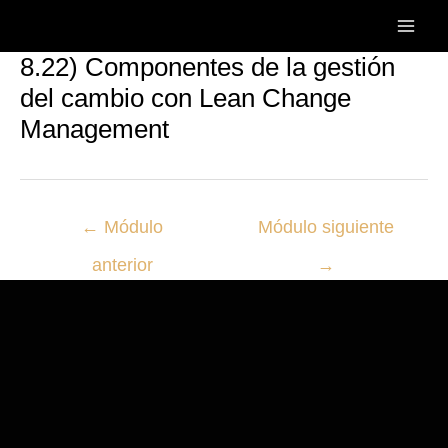
Ir
Post
Main
al
navigation
Men
8.22) Componentes de la gestión
contenido
del cambio con Lean Change
Management
←
Módulo
Módulo siguiente
anterior
→