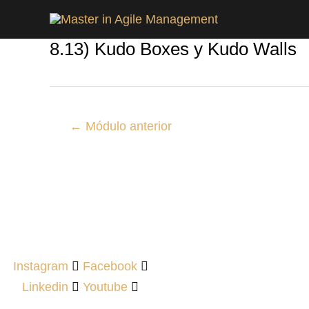
Ir
Post
al
navigation
8.13) Kudo Boxes y Kudo Walls
contenido
←
Módulo anterior
Síguenos en nuestras redes
Instagram
Facebook
Linkedin
Youtube
MAM