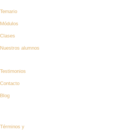
Temario
Módulos
Clases
Nuestros alumnos
¿Quiénes somos?
Testimonios
Contacto
Blog
Bolsa de trabajo
Master In Agile Management© 2024 – Todos los derechos r
Términos y