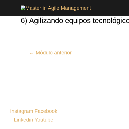
Ir
Post
al
navigation
6) Agilizando equipos tecnológico
contenido
←
Módulo anterior
Síguenos en nuestras redes
Instagram
Facebook
Linkedin
Youtube
MAM