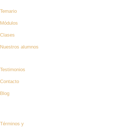
Temario
Módulos
Clases
Nuestros alumnos
¿Quiénes somos?
Testimonios
Contacto
Blog
Bolsa de trabajo
Master In Agile Management© 2024 – Todos los derechos r
Términos y